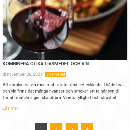
KOMBINERA OLIKA LIVSMEDEL OCH VIN
november 26, 2021
Livsmedel
Att kombinera vin med mat är inte alltid det enklaste. I både mat
och vin finns det många nyanser och smaker att ta hänsyn till
för att matchningen ska bli bra. Vinets fyllighet och strävhet …
Läs mer
SIDNUMRERING
1
2
3
4