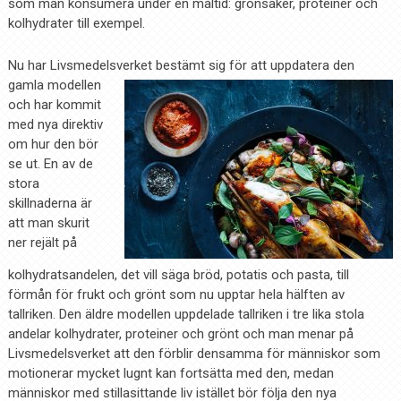
som man konsumera under en måltid: grönsaker, proteiner och
kolhydrater till exempel.
Nu har Livsmedelsverket bestämt sig för att uppdatera den
gamla modellen
och har kommit
med nya direktiv
om hur den bör
se ut. En av de
stora
skillnaderna är
att man skurit
ner rejält på
kolhydratsandelen, det vill säga bröd, potatis och pasta, till
förmån för frukt och grönt som nu upptar hela hälften av
tallriken. Den äldre modellen uppdelade tallriken i tre lika stola
andelar kolhydrater, proteiner och grönt och man menar på
Livsmedelsverket att den förblir densamma för människor som
motionerar mycket lugnt kan fortsätta med den, medan
människor med stillasittande liv istället bör följa den nya