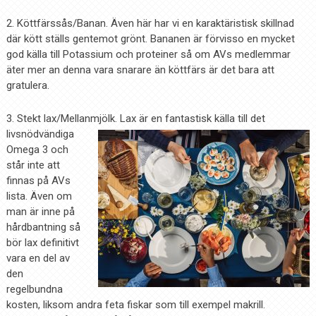
2. Köttfärssås/Banan. Även här har vi en karaktäristisk skillnad
där kött ställs gentemot grönt. Bananen är förvisso en mycket
god källa till Potassium och proteiner så om AVs medlemmar
äter mer an denna vara snarare än köttfärs är det bara att
gratulera.
3. Stekt lax/Mellanmjölk. Lax är en fantastisk källa till det
livsnödvändiga
Omega 3 och
står inte att
finnas på AVs
lista. Även om
man är inne på
hårdbantning så
bör lax definitivt
vara en del av
den
regelbundna
kosten, liksom andra feta fiskar som till exempel makrill.