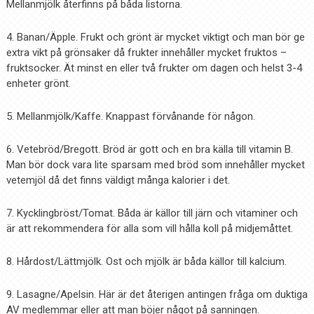
Mellanmjölk återfinns på båda listorna.
4. Banan/Äpple. Frukt och grönt är mycket viktigt och man bör ge
extra vikt på grönsaker då frukter innehåller mycket fruktos –
fruktsocker. Ät minst en eller två frukter om dagen och helst 3-4
enheter grönt.
5. Mellanmjölk/Kaffe. Knappast förvånande för någon.
6. Vetebröd/Bregott. Bröd är gott och en bra källa till vitamin B.
Man bör dock vara lite sparsam med bröd som innehåller mycket
vetemjöl då det finns väldigt många kalorier i det.
7. Kycklingbröst/Tomat. Båda är källor till järn och vitaminer och
är att rekommendera för alla som vill hålla koll på midjemåttet.
8. Hårdost/Lättmjölk. Ost och mjölk är båda källor till kalcium.
9. Lasagne/Apelsin. Här är det återigen antingen fråga om duktiga
AV medlemmar eller att man böjer något på sanningen.