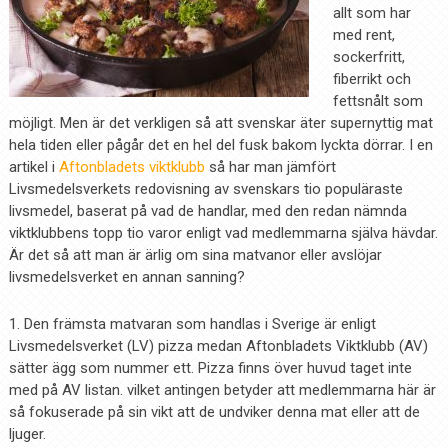
allt som har
med rent,
sockerfritt,
fiberrikt och
fettsnålt som
möjligt. Men är det verkligen så att svenskar äter supernyttig mat
hela tiden eller pågår det en hel del fusk bakom lyckta dörrar. I en
artikel i
Aftonbladets viktklubb
så har man jämfört
Livsmedelsverkets redovisning av svenskars tio populäraste
livsmedel, baserat på vad de handlar, med den redan nämnda
viktklubbens topp tio varor enligt vad medlemmarna själva hävdar.
Är det så att man är ärlig om sina matvanor eller avslöjar
livsmedelsverket en annan sanning?
1. Den främsta matvaran som handlas i Sverige är enligt
Livsmedelsverket (LV) pizza medan Aftonbladets Viktklubb (AV)
sätter ägg som nummer ett. Pizza finns över huvud taget inte
med på AV listan. vilket antingen betyder att medlemmarna här är
så fokuserade på sin vikt att de undviker denna mat eller att de
ljuger.