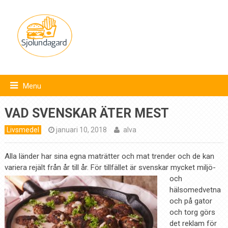
Menu
VAD SVENSKAR ÄTER MEST
Livsmedel
januari 10, 2018
alva
Alla länder har sina egna maträtter och mat trender och de kan
variera rejält från å
r till år. För tillfället är svenskar mycket miljö-
och
hälsomedvetna
och på gator
och torg görs
det reklam för