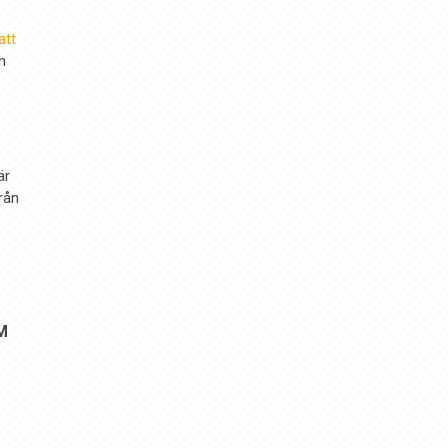
att
n
är
rån
M