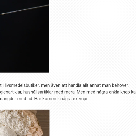
at i livsmedelsbutiker, men även att handla allt annat man behöver.
enartiklar, hushållsartiklar med mera. Men med några enkla knep k
 mängder med tid. Här kommer några exempel: